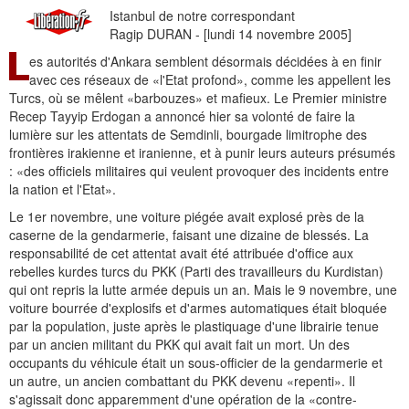
Istanbul de notre correspondant
Ragip DURAN - [lundi 14 novembre 2005]
es autorités d'Ankara semblent désormais décidées à en finir
avec ces réseaux de «l'Etat profond», comme les appellent les
Turcs, où se mêlent «barbouzes» et mafieux. Le Premier ministre
Recep Tayyip Erdogan a annoncé hier sa volonté de faire la
lumière sur les attentats de Semdinli, bourgade limitrophe des
frontières irakienne et iranienne, et à punir leurs auteurs présumés
: «des officiels militaires qui veulent provoquer des incidents entre
la nation et l'Etat».
Le 1er novembre, une voiture piégée avait explosé près de la
caserne de la gendarmerie, faisant une dizaine de blessés. La
responsabilité de cet attentat avait été attribuée d'office aux
rebelles kurdes turcs du PKK (Parti des travailleurs du Kurdistan)
qui ont repris la lutte armée depuis un an. Mais le 9 novembre, une
voiture bourrée d'explosifs et d'armes automatiques était bloquée
par la population, juste après le plastiquage d'une librairie tenue
par un ancien militant du PKK qui avait fait un mort. Un des
occupants du véhicule était un sous-officier de la gendarmerie et
un autre, un ancien combattant du PKK devenu «repenti». Il
s'agissait donc apparemment d'une opération de la «contre-