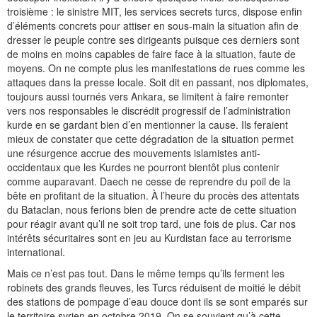
troisième : le sinistre MIT, les services secrets turcs, dispose enfin
d’éléments concrets pour attiser en sous-main la situation afin de
dresser le peuple contre ses dirigeants puisque ces derniers sont
de moins en moins capables de faire face à la situation, faute de
moyens. On ne compte plus les manifestations de rues comme les
attaques dans la presse locale. Soit dit en passant, nos diplomates,
toujours aussi tournés vers Ankara, se limitent à faire remonter
vers nos responsables le discrédit progressif de l’administration
kurde en se gardant bien d’en mentionner la cause. Ils feraient
mieux de constater que cette dégradation de la situation permet
une résurgence accrue des mouvements islamistes anti-
occidentaux que les Kurdes ne pourront bientôt plus contenir
comme auparavant. Daech ne cesse de reprendre du poil de la
bête en profitant de la situation. À l’heure du procès des attentats
du Bataclan, nous ferions bien de prendre acte de cette situation
pour réagir avant qu’il ne soit trop tard, une fois de plus. Car nos
intérêts sécuritaires sont en jeu au Kurdistan face au terrorisme
international.
Mais ce n’est pas tout. Dans le même temps qu’ils ferment les
robinets des grands fleuves, les Turcs réduisent de moitié le débit
des stations de pompage d’eau douce dont ils se sont emparés sur
le territoire syrien en octobre 2019. On se souvient qu’à cette