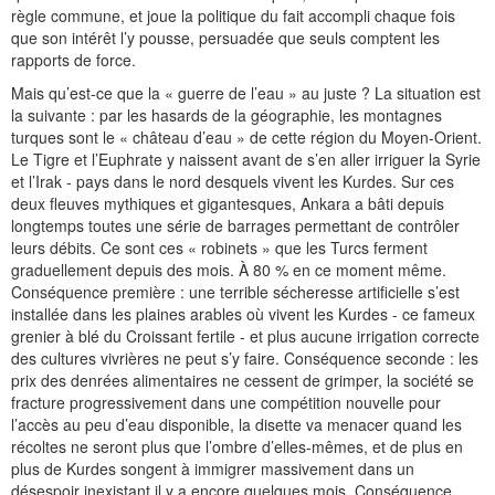
règle commune, et joue la politique du fait accompli chaque fois
que son intérêt l’y pousse, persuadée que seuls comptent les
rapports de force.
Mais qu’est-ce que la « guerre de l’eau » au juste ? La situation est
la suivante : par les hasards de la géographie, les montagnes
turques sont le « château d’eau » de cette région du Moyen-Orient.
Le Tigre et l’Euphrate y naissent avant de s’en aller irriguer la Syrie
et l’Irak - pays dans le nord desquels vivent les Kurdes. Sur ces
deux fleuves mythiques et gigantesques, Ankara a bâti depuis
longtemps toutes une série de barrages permettant de contrôler
leurs débits. Ce sont ces « robinets » que les Turcs ferment
graduellement depuis des mois. À 80 % en ce moment même.
Conséquence première : une terrible sécheresse artificielle s’est
installée dans les plaines arables où vivent les Kurdes - ce fameux
grenier à blé du Croissant fertile - et plus aucune irrigation correcte
des cultures vivrières ne peut s’y faire. Conséquence seconde : les
prix des denrées alimentaires ne cessent de grimper, la société se
fracture progressivement dans une compétition nouvelle pour
l’accès au peu d’eau disponible, la disette va menacer quand les
récoltes ne seront plus que l’ombre d’elles-mêmes, et de plus en
plus de Kurdes songent à immigrer massivement dans un
désespoir inexistant il y a encore quelques mois. Conséquence