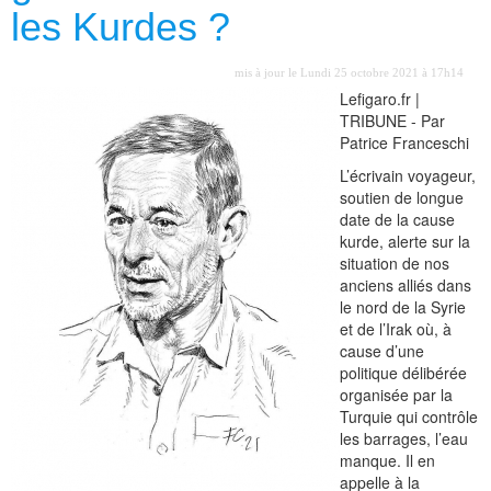
les Kurdes ?
mis à jour le Lundi 25 octobre 2021 à 17h14
Lefigaro.fr |
TRIBUNE - Par
Patrice Franceschi
L’écrivain voyageur,
soutien de longue
date de la cause
kurde, alerte sur la
situation de nos
anciens alliés dans
le nord de la Syrie
et de l’Irak où, à
cause d’une
politique délibérée
organisée par la
Turquie qui contrôle
les barrages, l’eau
manque. Il en
appelle à la