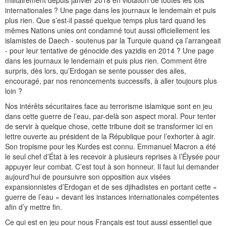
militairement depuis janvier 2018 en violation de toutes les lois
internationales ? Une page dans les journaux le lendemain et puis
plus rien. Que s’est-il passé quelque temps plus tard quand les
mêmes Nations unies ont condamné tout aussi officiellement les
islamistes de Daech - soutenus par la Turquie quand ça l’arrangeait
- pour leur tentative de génocide des yazidis en 2014 ? Une page
dans les journaux le lendemain et puis plus rien. Comment être
surpris, dès lors, qu’Erdogan se sente pousser des ailes,
encouragé, par nos renoncements successifs, à aller toujours plus
loin ?
Nos intérêts sécuritaires face au terrorisme islamique sont en jeu
dans cette guerre de l’eau, par-delà son aspect moral. Pour tenter
de servir à quelque chose, cette tribune doit se transformer ici en
lettre ouverte au président de la République pour l’exhorter à agir.
Son tropisme pour les Kurdes est connu. Emmanuel Macron a été
le seul chef d’État à les recevoir à plusieurs reprises à l’Élysée pour
appuyer leur combat. C’est tout à son honneur. Il faut lui demander
aujourd’hui de poursuivre son opposition aux visées
expansionnistes d’Erdogan et de ses djihadistes en portant cette «
guerre de l’eau » devant les instances internationales compétentes
afin d’y mettre fin.
Ce qui est en jeu pour nous Français est tout aussi essentiel que