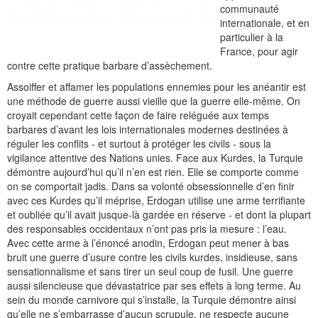
communauté
internationale, et en
particulier à la
France, pour agir
contre cette pratique barbare d’assèchement.
Assoiffer et affamer les populations ennemies pour les anéantir est
une méthode de guerre aussi vieille que la guerre elle-même. On
croyait cependant cette façon de faire reléguée aux temps
barbares d’avant les lois internationales modernes destinées à
réguler les conflits - et surtout à protéger les civils - sous la
vigilance attentive des Nations unies. Face aux Kurdes, la Turquie
démontre aujourd’hui qu’il n’en est rien. Elle se comporte comme
on se comportait jadis. Dans sa volonté obsessionnelle d’en finir
avec ces Kurdes qu’il méprise, Erdogan utilise une arme terrifiante
et oubliée qu’il avait jusque-là gardée en réserve - et dont la plupart
des responsables occidentaux n’ont pas pris la mesure : l’eau.
Avec cette arme à l’énoncé anodin, Erdogan peut mener à bas
bruit une guerre d’usure contre les civils kurdes, insidieuse, sans
sensationnalisme et sans tirer un seul coup de fusil. Une guerre
aussi silencieuse que dévastatrice par ses effets à long terme. Au
sein du monde carnivore qui s’installe, la Turquie démontre ainsi
qu’elle ne s’embarrasse d’aucun scrupule, ne respecte aucune