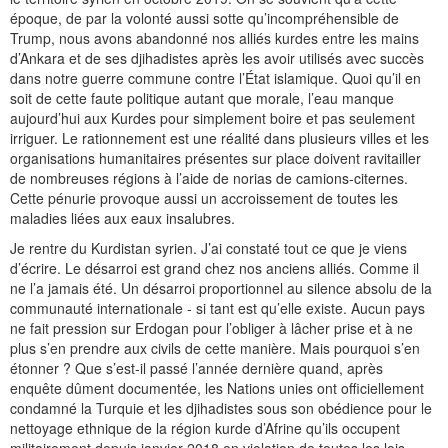
époque, de par la volonté aussi sotte qu’incompréhensible de
Trump, nous avons abandonné nos alliés kurdes entre les mains
d’Ankara et de ses djihadistes après les avoir utilisés avec succès
dans notre guerre commune contre l’État islamique. Quoi qu’il en
soit de cette faute politique autant que morale, l’eau manque
aujourd’hui aux Kurdes pour simplement boire et pas seulement
irriguer. Le rationnement est une réalité dans plusieurs villes et les
organisations humanitaires présentes sur place doivent ravitailler
de nombreuses régions à l’aide de norias de camions-citernes.
Cette pénurie provoque aussi un accroissement de toutes les
maladies liées aux eaux insalubres.
Je rentre du Kurdistan syrien. J’ai constaté tout ce que je viens
d’écrire. Le désarroi est grand chez nos anciens alliés. Comme il
ne l’a jamais été. Un désarroi proportionnel au silence absolu de la
communauté internationale - si tant est qu’elle existe. Aucun pays
ne fait pression sur Erdogan pour l’obliger à lâcher prise et à ne
plus s’en prendre aux civils de cette manière. Mais pourquoi s’en
étonner ? Que s’est-il passé l’année dernière quand, après
enquête dûment documentée, les Nations unies ont officiellement
condamné la Turquie et les djihadistes sous son obédience pour le
nettoyage ethnique de la région kurde d’Afrine qu’ils occupent