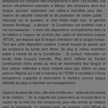
sceptiques sur l'ampleur des changements à venir. Les Kurdes, s'ils
seront officiellement autorisés à diffuser des émissions dans leur
langue, peuvent cependant voir celles-ci interdites pour des “
raisons de sécurité nationale et de protection de l'ordre public ”.
Interrogé sur la question, le chef d’état major turc, le général
Huseyin Kivrikoglu , a déclaré “ la Constitution est modifiée mais à
ma connaissance , il reste des dispositions contradictoires dans la
loi relative à l’organe de contrôle des radios et télévisions turques
(RTUK), qui dispose que la langue d’émission est la langue turque.
Tant que cette disposition existera, il serait inexact de penser que
les émissions en kurde sont libres. De plus la même restriction
existe à l’article 42 de la Constitution ”. Et surtout, l'éducation en
kurde reste toujours interdite. Plus de15 millions de Kurdes
continueront d’être privés du droit de transmettre leur langue et
leur culture millénaire à leurs enfants alors que même un pays
comme l’Algérie qui n’est ni membre de l’OTAN ni candidat à l’Union
européenne s’apprête à reconnaître le berbère comme langue
officielle du pays et favoriser son enseignement.
Quant à la peine de mort, elle sera limitée aux “ actes de terrorisme
et de trahison ”. Or, la majorité des prisonniers se trouvant dans le
couloir de la mort ont été condamnés pour des crimes en relation
avec le terrorisme. La réforme rend, en principe, plus difficile la