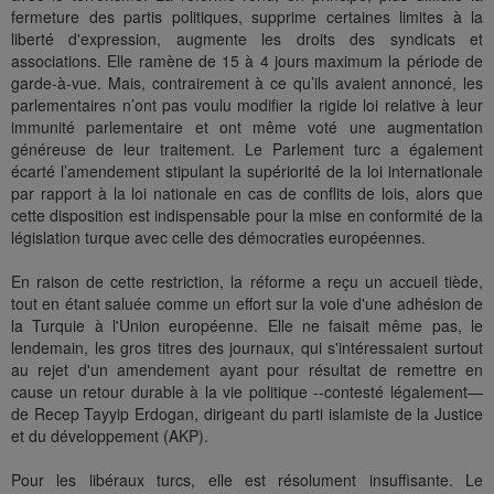
fermeture des partis politiques, supprime certaines limites à la
liberté d'expression, augmente les droits des syndicats et
associations. Elle ramène de 15 à 4 jours maximum la période de
garde-à-vue. Mais, contrairement à ce qu’ils avaient annoncé, les
parlementaires n’ont pas voulu modifier la rigide loi relative à leur
immunité parlementaire et ont même voté une augmentation
généreuse de leur traitement. Le Parlement turc a également
écarté l’amendement stipulant la supériorité de la loi internationale
par rapport à la loi nationale en cas de conflits de lois, alors que
cette disposition est indispensable pour la mise en conformité de la
législation turque avec celle des démocraties européennes.
En raison de cette restriction, la réforme a reçu un accueil tiède,
tout en étant saluée comme un effort sur la voie d'une adhésion de
la Turquie à l'Union européenne. Elle ne faisait même pas, le
lendemain, les gros titres des journaux, qui s'intéressaient surtout
au rejet d'un amendement ayant pour résultat de remettre en
cause un retour durable à la vie politique --contesté légalement—
de Recep Tayyip Erdogan, dirigeant du parti islamiste de la Justice
et du développement (AKP).
Pour les libéraux turcs, elle est résolument insuffisante. Le