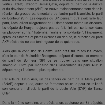
Vertu (Fazilet). D’abord Remzi Çetin, député du parti de la Justice
et du développement (AKP) se trouve malencontreusement dans la
réunion du groupe parlementaire de l’autre parti islamiste, le parti
du Bonheur (SP). Les députés du SP, pensant qu’il avait rallié leur
parti, l’accueillent allègrement et lui demandent même un discours.
Le député de Konya, toujours pas au fait, finit par se lancer dans
un plaidoyer sur la “ fraternité, l’unité et la solidarité ”. Finalement,
après les sincères et plates excuses du député, la direction du parti
AKP décide de ne pas tenir rigueur de ce quiproquo.
Alors que la confusion de Remzi Çetin était sur toutes les lèvres,
c’est le tour de Mukadder Basegmez, député d’Istanbul et membre
du parti du Bonheur (SP) de se trouver dans une situation
analogue. Entré par mégarde dans l’assemblée du parti AKP, le
député réagit finalement plus rapidement.
Par ailleurs, Eyup Asik, un des ténors du parti de la Mère patrie
(ANAP) depuis 1983, quitte sa formation politique pour se rallier à
son concurrent direct, le parti de la Juste Voie (DYP) de Tansu
Çiller.
Dans la même semaine, une déclaration, soutenue par 81 députés