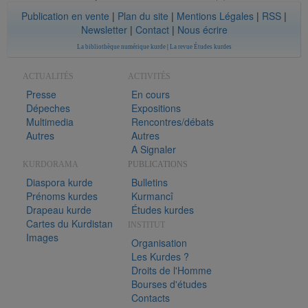
Publication en vente
|
Plan du site
|
Mentions Légales
|
RSS
|
Newsletter
|
Contact
|
Nous écrire
La bibliothèque numérique kurde
|
La revue Études kurdes
ACTUALITÉS
ACTIVITÉS
Presse
En cours
Dépeches
Expositions
Multimedia
Rencontres/débats
Autres
Autres
A Signaler
KURDORAMA
PUBLICATIONS
Diaspora kurde
Bulletins
Prénoms kurdes
Kurmancî
Drapeau kurde
Études kurdes
Cartes du Kurdistan
INSTITUT
Images
Organisation
Les Kurdes ?
Droits de l'Homme
Bourses d'études
Contacts