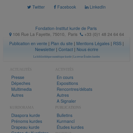
Twitter
Facebook
LinkedIn
Fondation-Institut kurde de Paris
106 Rue La Fayette, 75010
,
Paris
+33 (0)1 48 24 64 64
Publication en vente
|
Plan du site
|
Mentions Légales
|
RSS
|
Newsletter
|
Contact
|
Nous écrire
La bibliothèque numérique kurde
|
La revue Études kurdes
ACTUALITÉS
ACTIVITÉS
Presse
En cours
Dépeches
Expositions
Multimedia
Rencontres/débats
Autres
Autres
A Signaler
KURDORAMA
PUBLICATIONS
Diaspora kurde
Bulletins
Prénoms kurdes
Kurmancî
Drapeau kurde
Études kurdes