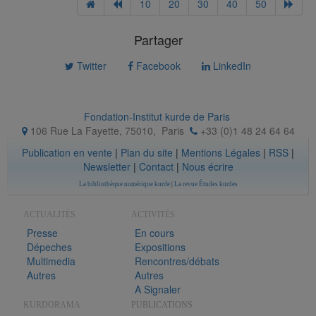
10
20
30
40
50
Partager
Twitter
Facebook
LinkedIn
Fondation-Institut kurde de Paris
106 Rue La Fayette, 75010
,
Paris
+33 (0)1 48 24 64 64
Publication en vente
|
Plan du site
|
Mentions Légales
|
RSS
|
Newsletter
|
Contact
|
Nous écrire
La bibliothèque numérique kurde
|
La revue Études kurdes
ACTUALITÉS
ACTIVITÉS
Presse
En cours
Dépeches
Expositions
Multimedia
Rencontres/débats
Autres
Autres
A Signaler
KURDORAMA
PUBLICATIONS