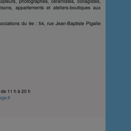
lpteurs, photographes, céramistes, collagistes,
aisons, appartements et ateliers-boutiques aux
ciations du 9e : 54, rue Jean-Baptiste Pigalle
de 11 h à 20 h
ge.fr