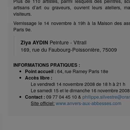
Plus de 110 artistes, parmi lesquels des peintres, scu
artisans d’art ou graveurs, ouvrent leurs ateliers, m
visiteurs.
Vernissage le 14 novembre à 19h à la Maison des asso
Paris 9e.
Ziya AYDIN
Peinture - Vitrail
169, rue du Faubourg-Poissonière, 75009
INFORMATIONS PRATIQUES :
Point accueil :
64, rue Ramey Paris 18e
Accès libre :
Le vendredi 14 novembre 2008 de 18 h à 21 h
Le samedi 15 et le dimanche 16 novembre 2008 
Contact :
09 77 04 45 10 &
philippe.silvestre@oran
Site officiel:
www.anvers-aux-abbesses.com