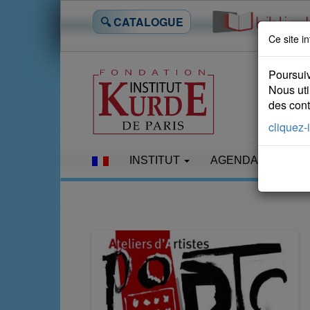
🔍 CATALOGUE
Ce site in
Poursuiv
Nous uti
des conte
cliquez-i
INSTITUT
AGENDA
LES