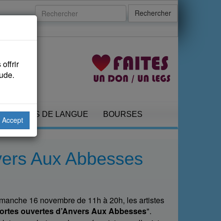
Rechercher
offrir
aude.
COURS DE LANGUE
BOURSES
Accept
vers Aux Abbesses
manche 16 novembre de 11h à 20h, les artistes
ortes ouvertes d’Anvers Aux Abbesses
".