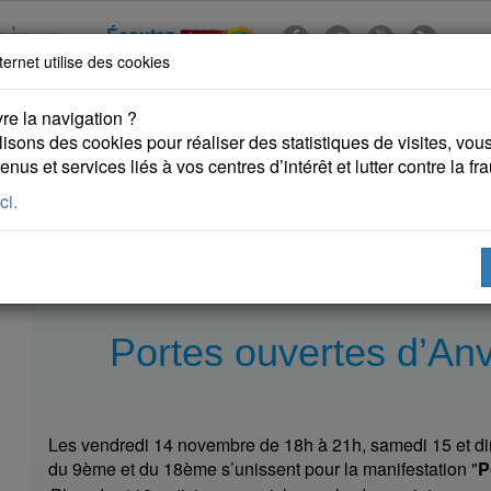
Écoutez
ternet utilise des cookies
re la navigation ?
lisons des cookies pour réaliser des statistiques de visites, vous 
nus et services liés à vos centres d’intérêt et lutter contre la fr
ci.
 KURDES
PUBLICATIONS
DROITS DE L'HOMME
Portes ouvertes d’An
Les vendredi 14 novembre de 18h à 21h, samedi 15 et di
du 9ème et du 18ème s’unissent pour la manifestation "
P