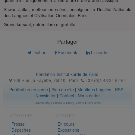
quant à lui, uniquement à la littérature orale arabe classique.
Shwan Jaffar, metteur en scène, enseignant à l’Institut Nationale
des Langues et Civilisation Orientales, Paris
Grand kursaal, entrée libre et gratuite
Partager
Twitter
Facebook
LinkedIn
Fondation-Institut kurde de Paris
106 Rue La Fayette, 75010
,
Paris
+33 (0)1 48 24 64 64
Publication en vente
|
Plan du site
|
Mentions Légales
|
RSS
|
Newsletter
|
Contact
|
Nous écrire
La bibliothèque numérique kurde
|
La revue Études kurdes
ACTUALITÉS
ACTIVITÉS
Presse
En cours
Dépeches
Expositions