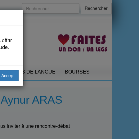
Rechercher
offrir
aude.
COURS DE LANGUE
BOURSES
Accept
 Aynur ARAS
vous inviter à une rencontre-débat