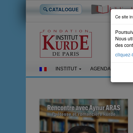
🔍 CATALOGUE
Ce site in
Poursuiv
Nous uti
des conte
cliquez-i
INSTITUT
AGENDA
LES