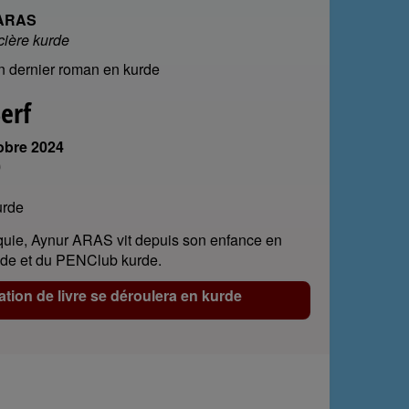
 ARAS
cière kurde
on dernier roman en kurde
erf
obre 2024
0
kurde
quie, Aynur ARAS vit depuis son enfance en
ède et du PENClub kurde.
tion de livre se déroulera en kurde