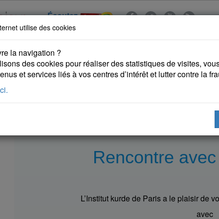
Écoutez
ternet utilise des cookies
re la navigation ?
lisons des cookies pour réaliser des statistiques de visites, vous 
nus et services liés à vos centres d’intérêt et lutter contre la fr
ci.
 KURDES
PUBLICATIONS
DROITS DE L'HOMME
Rencontre avec
L’Institut kurde de Paris a le plaisir de 
avec