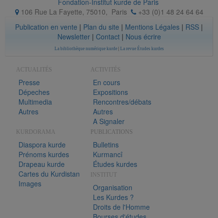
Fondation-Institut kurde de Paris
106 Rue La Fayette, 75010
,
Paris
+33 (0)1 48 24 64 64
Publication en vente
|
Plan du site
|
Mentions Légales
|
RSS
|
Newsletter
|
Contact
|
Nous écrire
La bibliothèque numérique kurde
|
La revue Études kurdes
ACTUALITÉS
ACTIVITÉS
Presse
En cours
Dépeches
Expositions
Multimedia
Rencontres/débats
Autres
Autres
A Signaler
KURDORAMA
PUBLICATIONS
Diaspora kurde
Bulletins
Prénoms kurdes
Kurmancî
Drapeau kurde
Études kurdes
Cartes du Kurdistan
INSTITUT
Images
Organisation
Les Kurdes ?
Droits de l'Homme
Bourses d'études