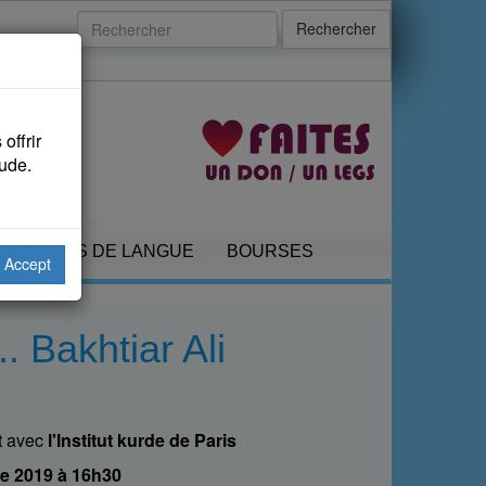
Rechercher
offrir
aude.
COURS DE LANGUE
BOURSES
Accept
. Bakhtiar Ali
t avec
l'Institut kurde de Paris
e 2019 à 16h30