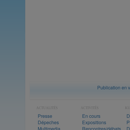
Publication en 
ACTUALITÉS
ACTIVITÉS
K
Presse
En cours
D
Dépeches
Expositions
P
Multimedia
Rencontres/débats
D