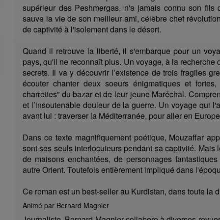
supérieur des Peshmergas, n'a jamais connu son fils 
sauve la vie de son meilleur ami, célèbre chef révolution
de captivité à l'isolement dans le désert.
Quand il retrouve la liberté, il s'embarque pour un v
pays, qu'il ne reconnaît plus. Un voyage, à la recherche d
secrets. Il va y découvrir l’existence de trois fragiles 
écouter chanter deux soeurs énigmatiques et fortes, 
charrettes” du bazar et de leur jeune Maréchal. Comprend
et l’insoutenable douleur de la guerre. Un voyage qui l'a
avant lui : traverser la Méditerranée, pour aller en Europe
Dans ce texte magnifiquement poétique, Mouzaffar appre
sont ses seuls interlocuteurs pendant sa captivité. Mais le 
de maisons enchantées, de personnages fantastiques e
autre Orient. Toutefois entièrement impliqué dans l'épo
Ce roman est un best-seller au Kurdistan, dans toute la 
Animé par Bernard Magnier
Journaliste, Bernard Magnier collabore à diverses revues 