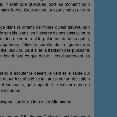
qui n'avait que quelques jours au moment où il
naire kurde. Cette action lui vaut vingt et un ans
oyage dans le champ de mines qu'est devenu son
e son fils, dans les histoires de ses amis et leurs
grenades de verre, qui le guideront dans sa quête,
apprendre l’histoire cruelle de la “guerre des
re jusqu’où peut aller la trahison des puissants
mène à faire ce que des milliers d'autres ont fait
.
nd à écouter le désert, le vent et le sable qui
retour à la réalité se fait aussi par un récit plein
t touchants, qui emportent le lecteur dans un
que moderne.
diaspora kurde, en Iran et en Allemagne.
et radios (RFI, France Culture). Il est également