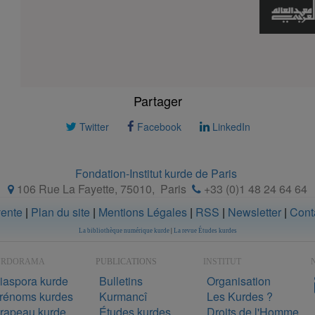
Partager
Twitter
Facebook
LinkedIn
Fondation-Institut kurde de Paris
106 Rue La Fayette, 75010
,
Paris
+33 (0)1 48 24 64 64
vente
|
Plan du site
|
Mentions Légales
|
RSS
|
Newsletter
|
Cont
La bibliothèque numérique kurde
|
La revue Études kurdes
URDORAMA
PUBLICATIONS
INSTITUT
N
iaspora kurde
Bulletins
Organisation
rénoms kurdes
Kurmancî
Les Kurdes ?
rapeau kurde
Études kurdes
Droits de l'Homme