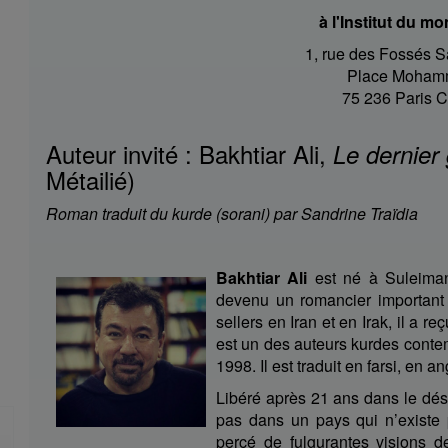
à l'Institut du m
1, rue des Fossés S
Place Moham
75 236 Paris 
Auteur invité : Bakhtiar Ali,
Le dernier
Métailié)
Roman traduit du kurde (sorani) par Sandrine Traïdia
Bakhtiar Ali
est né à Suleimani
devenu un romancier important 
sellers en Iran et en Irak, il a r
est un des auteurs kurdes contem
1998. Il est traduit en farsi, en a
Libéré après 21 ans dans le déser
pas dans un pays qui n’existe p
percé de fulgurantes visions de