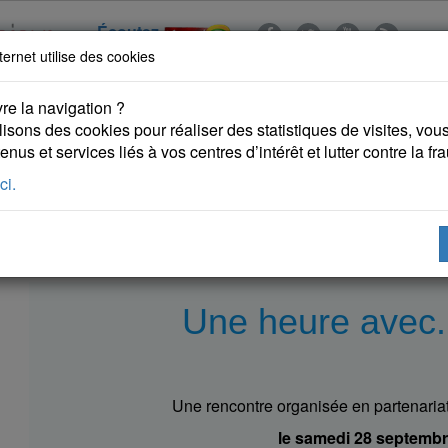
Écoutez
ternet utilise des cookies
re la navigation ?
lisons des cookies pour réaliser des statistiques de visites, vous 
nus et services liés à vos centres d’intérêt et lutter contre la fr
ci.
 KURDES
PUBLICATIONS
DROITS DE L'HOMME
Une heure avec..
Une rencontre organisée en partenaria
le samedi 28 septembr