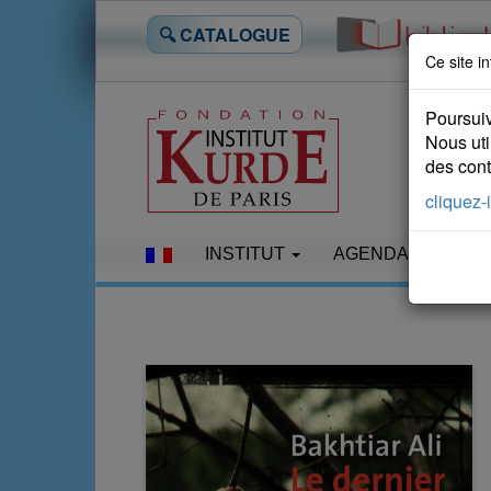
🔍 CATALOGUE
Ce site in
Poursuiv
Nous uti
des conte
cliquez-i
INSTITUT
AGENDA
LES