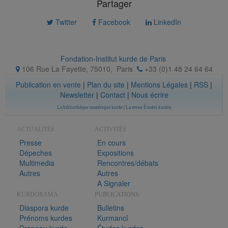
Partager
Twitter
Facebook
LinkedIn
Fondation-Institut kurde de Paris
106 Rue La Fayette, 75010
,
Paris
+33 (0)1 48 24 64 64
Publication en vente
|
Plan du site
|
Mentions Légales
|
RSS
|
Newsletter
|
Contact
|
Nous écrire
La bibliothèque numérique kurde
|
La revue Études kurdes
ACTUALITÉS
ACTIVITÉS
Presse
En cours
Dépeches
Expositions
Multimedia
Rencontres/débats
Autres
Autres
A Signaler
KURDORAMA
PUBLICATIONS
Diaspora kurde
Bulletins
Prénoms kurdes
Kurmancî
Drapeau kurde
Études kurdes