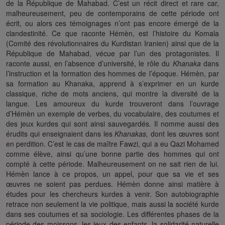
de la République de Mahabad. C’est un récit direct et rare car,
malheureusement, peu de contemporains de cette période ont
écrit, ou alors ces témoignages n’ont pas encore émergé de la
clandestinité. Ce que raconte Hémèn, est l’histoire du Komala
(Comité des révolutionnaires du Kurdistan Iranien) ainsi que de la
République de Mahabad, vécue par l’un des protagonistes. Il
raconte aussi, en l’absence d’université, le rôle du
Khanaka
dans
l’instruction et la formation des hommes de l’époque. Hémèn, par
sa formation au Khanaka, apprend à s’exprimer en un kurde
classique, riche de mots anciens, qui montre la diversité de la
langue. Les amoureux du kurde trouveront dans l’ouvrage
d’Hémèn un exemple de verbes, du vocabulaire, des coutumes et
des jeux kurdes qui sont ainsi sauvegardés. Il nomme aussi des
érudits qui enseignaient dans les
Khanakas,
dont les œuvres sont
en perdition. C’est le cas de maître Fawzi, qui a eu Qazi Mohamed
comme élève, ainsi qu’une bonne partie des hommes qui ont
compté à cette période. Malheureusement on ne sait rien de lui.
Hémèn lance à ce propos, un appel, pour que sa vie et ses
œuvres ne soient pas perdues. Hémèn donne ainsi matière à
études pour les chercheurs kurdes à venir. Son autobiographie
retrace non seulement la vie politique, mais aussi la société kurde
dans ses coutumes et sa sociologie. Les différentes phases de la
période des moissons, les jeux des enfants, la solidarité naturelle