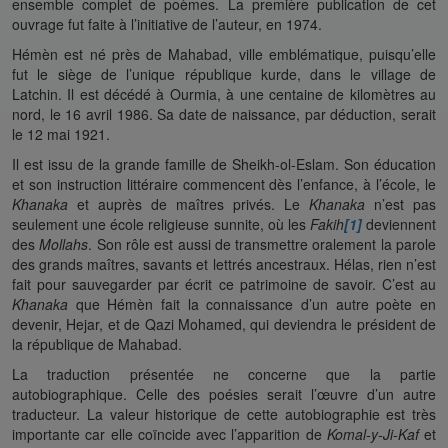
ensemble complet de poèmes. La première publication de cet
ouvrage fut faite à l’initiative de l’auteur, en 1974.
Hémèn est né près de Mahabad, ville emblématique, puisqu’elle
fut le siège de l’unique république kurde, dans le village de
Latchin. Il est décédé à Ourmia, à une centaine de kilomètres au
nord, le 16 avril 1986. Sa date de naissance, par déduction, serait
le 12 mai 1921.
Il est issu de la grande famille de Sheikh-ol-Eslam. Son éducation
et son instruction littéraire commencent dès l’enfance, à l’école, le
Khanaka
et auprès de maîtres privés. Le
Khanaka
n’est pas
seulement une école religieuse sunnite, où les
Fakih
[1]
deviennent
des
Mollahs
. Son rôle est aussi de transmettre oralement la parole
des grands maîtres, savants et lettrés ancestraux. Hélas, rien n’est
fait pour sauvegarder par écrit ce patrimoine de savoir. C’est au
Khanaka
que Hémèn fait la connaissance d’un autre poète en
devenir, Hejar, et de Qazi Mohamed, qui deviendra le président de
la république de Mahabad.
La traduction présentée ne concerne que la partie
autobiographique. Celle des poésies serait l’œuvre d’un autre
traducteur. La valeur historique de cette autobiographie est très
importante car elle coïncide avec l’apparition de
Komal-y-Ji-Kaf
et