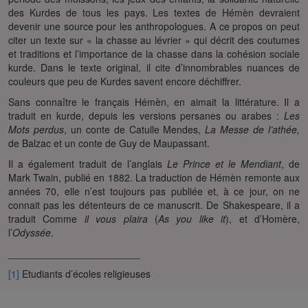
des Kurdes de tous les pays. Les textes de Hémèn devraient
devenir une source pour les anthropologues. A ce propos on peut
citer un texte sur « la chasse au lévrier » qui décrit des coutumes
et traditions et l’importance de la chasse dans la cohésion sociale
kurde. Dans le texte original, il cite d’innombrables nuances de
couleurs que peu de Kurdes savent encore déchiffrer.
Sans connaître le français Hémèn, en aimait la littérature. Il a
traduit en kurde, depuis les versions persanes ou arabes :
Les
Mots perdus
, un conte de Catulle Mendes,
La Messe de l’athée,
de Balzac et un conte de Guy de Maupassant.
Il a également traduit de l’anglais
Le Prince et le Mendiant
, de
Mark Twain, publié en 1882. La traduction de Hémèn remonte aux
années 70, elle n’est toujours pas publiée et, à ce jour, on ne
connait pas les détenteurs de ce manuscrit. De Shakespeare, il a
traduit Comme
il vous plaira
(
As you like it
), et d’Homère,
l’
Odyssée
.
________________________
[1]
Etudiants d’écoles religieuses