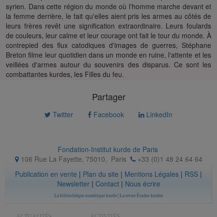
syrien. Dans cette région du monde où l'homme marche devant et
la femme derrière, le fait qu'elles aient pris les armes au côtés de
leurs frères revêt une signification extraordinaire. Leurs foulards
de couleurs, leur calme et leur courage ont fait le tour du monde. À
contrepied des flux catodiques d'images de guerres, Stéphane
Breton filme leur quotidien dans un monde en ruine, l'attente et les
veillées d'armes autour du souvenirs des disparus. Ce sont les
combattantes kurdes, les Filles du feu.
Partager
Twitter
Facebook
LinkedIn
Fondation-Institut kurde de Paris
106 Rue La Fayette, 75010
,
Paris
+33 (0)1 48 24 64 64
Publication en vente
|
Plan du site
|
Mentions Légales
|
RSS
|
Newsletter
|
Contact
|
Nous écrire
La bibliothèque numérique kurde
|
La revue Études kurdes
ACTUALITÉS
ACTIVITÉS