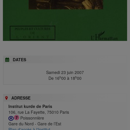
DATES
Samedi 23 juin 2007
h
h
De 16
00 à 18
00
ADRESSE
Institut kurde de Paris
106, rue La Fayette, 75010 Paris
Poissonnière
7
M
Gare du Nord - Gare de l’Est
Plan d'accès à l'Institut