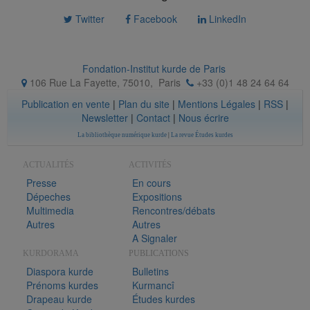
Twitter
Facebook
LinkedIn
Fondation-Institut kurde de Paris
106 Rue La Fayette, 75010
,
Paris
+33 (0)1 48 24 64 64
Publication en vente
|
Plan du site
|
Mentions Légales
|
RSS
|
Newsletter
|
Contact
|
Nous écrire
La bibliothèque numérique kurde
|
La revue Études kurdes
ACTUALITÉS
ACTIVITÉS
Presse
En cours
Dépeches
Expositions
Multimedia
Rencontres/débats
Autres
Autres
A Signaler
KURDORAMA
PUBLICATIONS
Diaspora kurde
Bulletins
Prénoms kurdes
Kurmancî
Drapeau kurde
Études kurdes