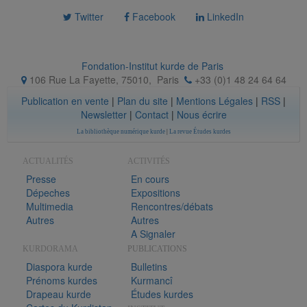
Twitter
Facebook
LinkedIn
Fondation-Institut kurde de Paris
106 Rue La Fayette, 75010
,
Paris
+33 (0)1 48 24 64 64
Publication en vente
|
Plan du site
|
Mentions Légales
|
RSS
|
Newsletter
|
Contact
|
Nous écrire
La bibliothèque numérique kurde
|
La revue Études kurdes
ACTUALITÉS
ACTIVITÉS
Presse
En cours
Dépeches
Expositions
Multimedia
Rencontres/débats
Autres
Autres
A Signaler
KURDORAMA
PUBLICATIONS
Diaspora kurde
Bulletins
Prénoms kurdes
Kurmancî
Drapeau kurde
Études kurdes