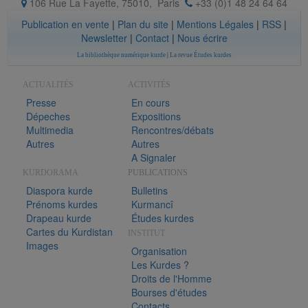
106 Rue La Fayette, 75010
,
Paris
+33 (0)1 48 24 64 64
Publication en vente
|
Plan du site
|
Mentions Légales
|
RSS
|
Newsletter
|
Contact
|
Nous écrire
La bibliothèque numérique kurde
|
La revue Études kurdes
ACTUALITÉS
ACTIVITÉS
Presse
En cours
Dépeches
Expositions
Multimedia
Rencontres/débats
Autres
Autres
A Signaler
KURDORAMA
PUBLICATIONS
Diaspora kurde
Bulletins
Prénoms kurdes
Kurmancî
Drapeau kurde
Études kurdes
Cartes du Kurdistan
INSTITUT
Images
Organisation
Les Kurdes ?
Droits de l'Homme
Bourses d'études
Contacts