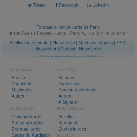
Twitter
Facebook
LinkedIn
Fondation-Institut kurde de Paris
106 Rue La Fayette, 75010
,
Paris
+33 (0)1 48 24 64 64
Publication en vente
|
Plan du site
|
Mentions Légales
|
RSS
|
Newsletter
|
Contact
|
Nous écrire
La bibliothèque numérique kurde
|
La revue Études kurdes
ACTUALITÉS
ACTIVITÉS
Presse
En cours
Dépeches
Expositions
Multimedia
Rencontres/débats
Autres
Autres
A Signaler
KURDORAMA
PUBLICATIONS
Diaspora kurde
Bulletins
Prénoms kurdes
Kurmancî
Drapeau kurde
Études kurdes
Cartes du Kurdistan
INSTITUT