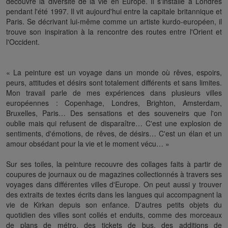
découvre la diversité de la vie en Europe. Il s'installe à Londres
pendant l'été 1997. Il vit aujourd'hui entre la capitale britannique et
Paris. Se décrivant lui-même comme un artiste kurdo-européen, il
trouve son inspiration à la rencontre des routes entre l'Orient et
l'Occident.
« La peinture est un voyage dans un monde où rêves, espoirs,
peurs, attitudes et désirs sont totalement différents et sans limites.
Mon travail parle de mes expériences dans plusieurs villes
européennes : Copenhage, Londres, Brighton, Amsterdam,
Bruxelles, Paris… Des sensations et des souveneirs que l'on
oublie mais qui refusent de disparaître… C'est une explosion de
sentiments, d'émotions, de rêves, de désirs… C'est un élan et un
amour obsédant pour la vie et le moment vécu… »
Sur ses toiles, la peinture recouvre des collages faits à partir de
coupures de journaux ou de magazines collectionnés à travers ses
voyages dans différentes villes d'Europe. On peut aussi y trouver
des extraits de textes écrits dans les langues qui accompagnent la
vie de Kirkan depuis son enfance. D'autres petits objets du
quotidien des villes sont collés et enduits, comme des morceaux
de plans de métro, des tickets de bus, des additions de