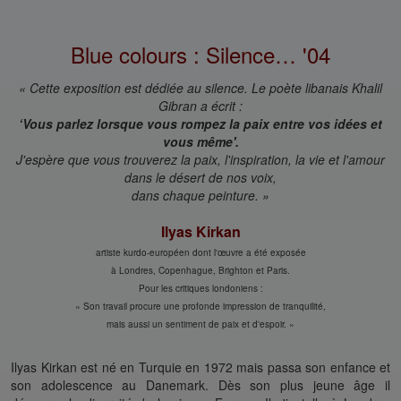
Blue colours : Silence… '04
« Cette exposition est dédiée au silence. Le poète libanais Khalil
Gibran a écrit :
‘Vous parlez lorsque vous rompez la paix entre vos idées et
vous même'.
J'espère que vous trouverez la paix, l'inspiration, la vie et l'amour
dans le désert de nos voix,
dans chaque peinture. »
Ilyas Kirkan
artiste kurdo-européen dont l'œuvre a été exposée
à Londres, Copenhague, Brighton et Paris.
Pour les critiques londoniens :
« Son travail procure une profonde impression de tranquilité,
mais aussi un sentiment de paix et d'espoir. »
Ilyas Kirkan est né en Turquie en 1972 mais passa son enfance et
son adolescence au Danemark. Dès son plus jeune âge il