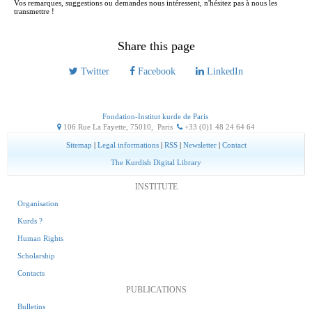
Vos remarques, suggestions ou demandes nous intéressent, n'hésitez pas à nous les
transmettre !
Share this page
Twitter
Facebook
LinkedIn
Fondation-Institut kurde de Paris
106 Rue La Fayette, 75010
,
Paris
+33 (0)1 48 24 64 64
Sitemap
|
Legal informations
|
RSS
|
Newsletter
|
Contact
The Kurdish Digital Library
INSTITUTE
Organisation
Kurds ?
Human Rights
Scholarship
Contacts
PUBLICATIONS
Bulletins