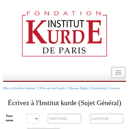
Toggle
navigat
Who is Kurdish Institute ?
|
Who are the Kurds ?
|
Human Rights
|
Scholarship
|
Contacts
Écrivez à l'Institut kurde (Sujet Général)
Your
name