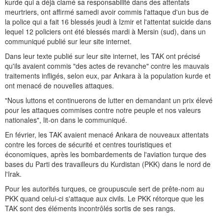
kurde qui a déjà clamé sa responsabilité dans des attentats
meurtriers, ont affirmé samedi avoir commis l'attaque d'un bus de
la police qui a fait 16 blessés jeudi à Izmir et l'attentat suicide dans
lequel 12 policiers ont été blessés mardi à Mersin (sud), dans un
communiqué publié sur leur site internet.
Dans leur texte publié sur leur site internet, les TAK ont précisé
qu'ils avaient commis "des actes de revanche" contre les mauvais
traitements infligés, selon eux, par Ankara à la population kurde et
ont menacé de nouvelles attaques.
"Nous luttons et continuerons de lutter en demandant un prix élevé
pour les attaques commises contre notre peuple et nos valeurs
nationales", lit-on dans le communiqué.
En février, les TAK avaient menacé Ankara de nouveaux attentats
contre les forces de sécurité et centres touristiques et
économiques, après les bombardements de l'aviation turque des
bases du Parti des travailleurs du Kurdistan (PKK) dans le nord de
l'Irak.
Pour les autorités turques, ce groupuscule sert de prête-nom au
PKK quand celui-ci s'attaque aux civils. Le PKK rétorque que les
TAK sont des éléments incontrôlés sortis de ses rangs.