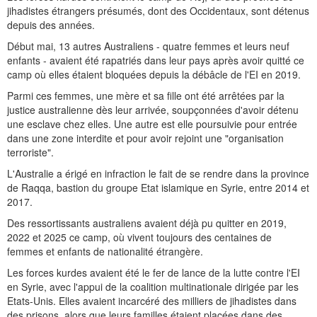
jihadistes étrangers présumés, dont des Occidentaux, sont détenus
depuis des années.
Début mai, 13 autres Australiens - quatre femmes et leurs neuf
enfants - avaient été rapatriés dans leur pays après avoir quitté ce
camp où elles étaient bloquées depuis la débâcle de l'EI en 2019.
Parmi ces femmes, une mère et sa fille ont été arrêtées par la
justice australienne dès leur arrivée, soupçonnées d'avoir détenu
une esclave chez elles. Une autre est elle poursuivie pour entrée
dans une zone interdite et pour avoir rejoint une "organisation
terroriste".
L'Australie a érigé en infraction le fait de se rendre dans la province
de Raqqa, bastion du groupe Etat islamique en Syrie, entre 2014 et
2017.
Des ressortissants australiens avaient déjà pu quitter en 2019,
2022 et 2025 ce camp, où vivent toujours des centaines de
femmes et enfants de nationalité étrangère.
Les forces kurdes avaient été le fer de lance de la lutte contre l'EI
en Syrie, avec l'appui de la coalition multinationale dirigée par les
Etats-Unis. Elles avaient incarcéré des milliers de jihadistes dans
des prisons, alors que leurs familles étaient placées dans des