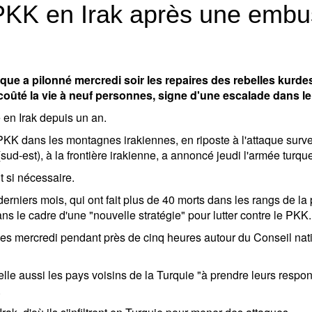
 PKK en Irak après une emb
ue a pilonné mercredi soir les repaires des rebelles kurde
coûté la vie à neuf personnes, signe d'une escalade dans le 
 en Irak depuis un an.
 PKK dans les montagnes irakiennes, en riposte à l'attaque sur
(sud-est), à la frontière irakienne, a annoncé jeudi l'armée turqu
t si nécessaire.
rniers mois, qui ont fait plus de 40 morts dans les rangs de la 
s le cadre d'une "nouvelle stratégie" pour lutter contre le PKK.
éunies mercredi pendant près de cinq heures autour du Conseil n
lle aussi les pays voisins de la Turquie "à prendre leurs respon
.