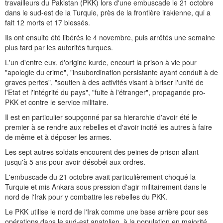
travailleurs du Pakistan (PKK) lors d'une embuscade le 21 octobre
dans le sud-est de la Turquie, près de la frontière irakienne, qui a
fait 12 morts et 17 blessés.
Ils ont ensuite été libérés le 4 novembre, puis arrêtés une semaine
plus tard par les autorités turques.
L'un d'entre eux, d'origine kurde, encourt la prison à vie pour
"apologie du crime", "insubordination persistante ayant conduit à de
graves pertes", "soutien à des activités visant à briser l'unité de
l'Etat et l'intégrité du pays", "fuite à l'étranger", propagande pro-
PKK et contre le service militaire.
Il est en particulier soupçonné par sa hierarchie d'avoir été le
premier à se rendre aux rebelles et d'avoir incité les autres à faire
de même et à déposer les armes.
Les sept autres soldats encourent des peines de prison allant
jusqu'à 5 ans pour avoir désobéi aux ordres.
L'embuscade du 21 octobre avait particulièrement choqué la
Turquie et mis Ankara sous pression d'agir militairement dans le
nord de l'Irak pour y combattre les rebelles du PKK.
Le PKK utilise le nord de l'Irak comme une base arrière pour ses
opérations dans le sud-est anatolien, à la population en majorité