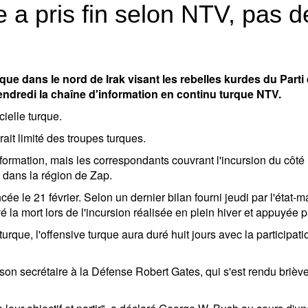
ue a pris fin selon NTV, pas 
e dans le nord de Irak visant les rebelles kurdes du Parti 
vendredi la chaîne d'information en continu turque NTV.
cielle turque.
rait limité des troupes turques.
formation, mais les correspondants couvrant l'incursion du côté 
t dans la région de Zap.
ée le 21 février. Selon un dernier bilan fourni jeudi par l'état-ma
a mort lors de l'incursion réalisée en plein hiver et appuyée par l
e turque, l'offensive turque aura duré huit jours avec la particip
son secrétaire à la Défense Robert Gates, qui s'est rendu brièv