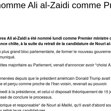
 nomme Ali al-Zaidi comme P
es Ali al-Zaidi a été nommé lundi comme Premier ministre d
iance chiite, à la suite du retrait de la candidature de Nouri
 du plus grand bloc parlementaire, de former le nouveau gouverne
mmuniqué.
iites majoritaire au Parlement, venait d'annoncer avoir "choisi 
s menées depuis que le président américain Donald Trump avait m
te et perçu comme proche de l'Iran voisin, revenait au pouvoir.
Amedi à la présidence, et celui-ci disposait théoriquement de 15
ressé de conclure le processus.
torique et responsable" de Nouri al-Maliki, qu'il avait d'abord 
x retiré leurs candidatures.