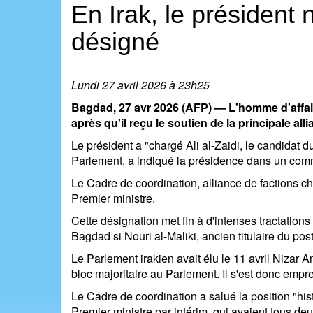
En Irak, le président
désigné
Lundi 27 avril 2026 à 23h25
Bagdad, 27 avr 2026 (AFP) — L'homme d'affair
après qu'il reçu le soutien de la principale all
Le président a "chargé Ali al-Zaidi, le candidat
Parlement, a indiqué la présidence dans un co
Le Cadre de coordination, alliance de factions ch
Premier ministre.
Cette désignation met fin à d'intenses tractation
Bagdad si Nouri al-Maliki, ancien titulaire du pos
Le Parlement irakien avait élu le 11 avril Nizar 
bloc majoritaire au Parlement. Il s'est donc emp
Le Cadre de coordination a salué la position "his
Premier ministre par intérim, qui avaient tous deu